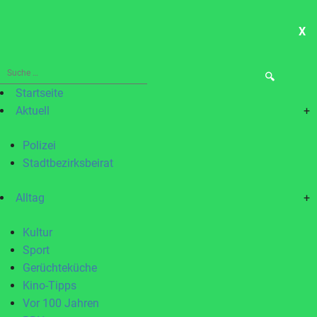
X
ME
Suche
nach:
Startseite
Aktuell
+
Polizei
Stadtbezirksbeirat
Alltag
+
Kultur
Sport
Gerüchteküche
Kino-Tipps
Vor 100 Jahren