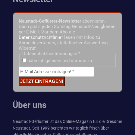
Neustadt-Geflüster-Newsletter
abonnieren.
Dann gibt's jeden Sonntag Neustadt-Neuigkeiten
per E-Mail. Vor dem Abo die
Datenschutzrichtlinie
* lesen mit Infos zu
Anmeldeverfahren, statistischer Auswertung,
Widerruf.
Datenschutzbestimmungen
*
habe ich gelesen und stimme zu
Über uns
Neustadt-Geflüster ist das Online-Magazin für die Dresdner
Neustadt. Seit 1999 berichten wir täglich frisch über
aktuelle Nachrichten, Kultur, Veranstaltungen,