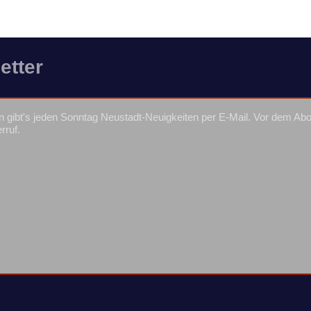
etter
 gibt's jeden Sonntag Neustadt-Neuigkeiten per E-Mail. Vor dem Ab
rruf.