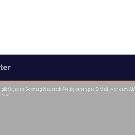
ter
gibt's jeden Sonntag Neustadt-Neuigkeiten per E-Mail. Vor dem Ab
erruf.