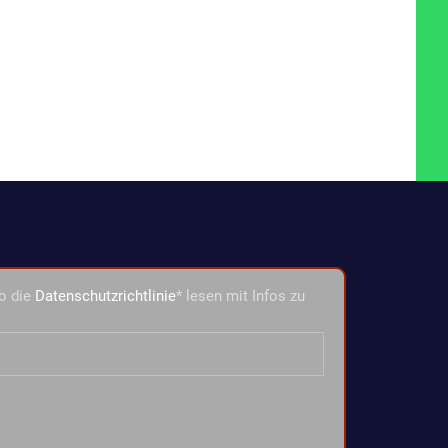
o die
Datenschutzrichtlinie
* lesen mit Infos zu