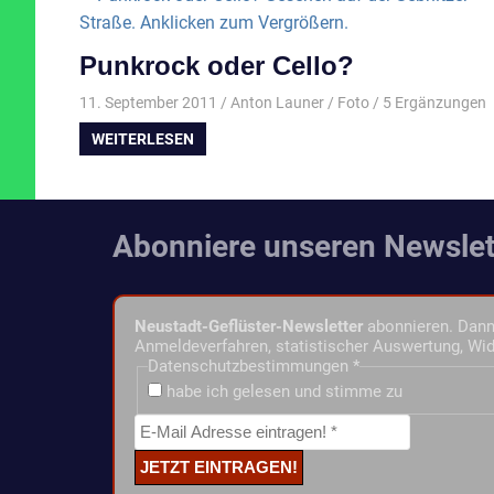
Punkrock oder Cello?
11. September 2011
Anton Launer
Foto
/ 5 Ergänzungen
WEITERLESEN
Abonniere unseren Newslet
Neustadt-Geflüster-Newsletter
abonnieren. Dann 
Anmeldeverfahren, statistischer Auswertung, Wid
Datenschutzbestimmungen
*
habe ich gelesen und stimme zu