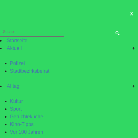
X
ME
Suche
nach:
Startseite
Aktuell
+
Polizei
Stadtbezirksbeirat
Alltag
+
Kultur
Sport
Gerüchteküche
Kino-Tipps
Vor 100 Jahren