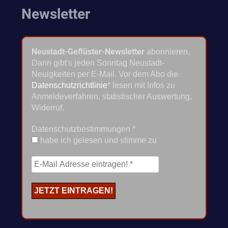
Newsletter
Neustadt-Geflüster-Newsletter
abonnieren.
Dann gibt's jeden Sonntag Neustadt-
Neuigkeiten per E-Mail. Vor dem Abo die
Datenschutzrichtlinie
* lesen mit Infos zu
Anmeldeverfahren, statistischer Auswertung,
Widerruf.
Datenschutzbestimmungen
*
habe ich gelesen und stimme zu