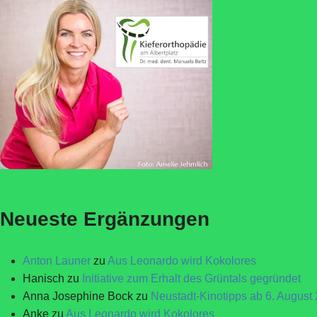
Neueste Ergänzungen
Anton Launer
zu
Aus Leonardo wird Kokolores
Hanisch
zu
Initiative zum Erhalt des Grüntals gegründet
Anna Josephine Bock
zu
Neustadt-Kinotipps ab 6. August
Anke
zu
Aus Leonardo wird Kokolores