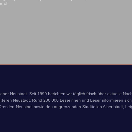
rruf.
ner Neustadt. Seit 1999 berichten wir täglich frisch über aktuelle Nach
ßeren Neustadt. Rund 200.000 Leserinnen und Leser informieren sich 
resden-Neustadt sowie den angrenzenden Stadtteilen Albertstadt, Leipz