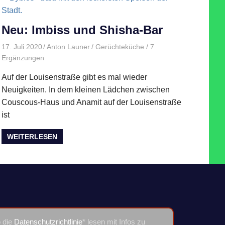
Neu: Imbiss und Shisha-Bar
17. Juli 2020
Anton Launer
Gerüchteküche
/ 7
Ergänzungen
Auf der Louisenstraße gibt es mal wieder
Neuigkeiten. In dem kleinen Lädchen zwischen
Couscous-Haus und Anamit auf der Louisenstraße
ist
WEITERLESEN
o die
Datenschutzrichtlinie
* lesen mit Infos zu