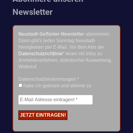
Newsletter
Neustadt-Geflüster-Newsletter
abonnieren.
Dann gibt's jeden Sonntag Neustadt-
Neuigkeiten per E-Mail. Vor dem Abo die
Datenschutzrichtlinie
* lesen mit Infos zu
Anmeldeverfahren, statistischer Auswertung,
Widerruf.
Datenschutzbestimmungen
*
habe ich gelesen und stimme zu