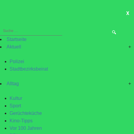
X
ME
Suche
nach:
Startseite
Aktuell
+
Polizei
Stadtbezirksbeirat
Alltag
+
Kultur
Sport
Gerüchteküche
Kino-Tipps
Vor 100 Jahren