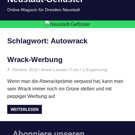
springen
MENÜ
Online-Magazin für Dresden-Neustadt
Schlagwort:
Autowrack
Wrack-Werbung
4. Oktober 2011
Anton Launer
Foto
/ 1 Ergänzung
Wenn man die Abwrackprämie verpasst hat, kann man
sein Wrack immer noch ins Grüne stellen und mit
peppiger Werbung auf
WEITERLESEN
Abonniere unseren