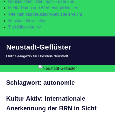
Neustadt-Geflüster-Team – über uns
Media-Daten und Werbemöglichkeiten
Wie man das Neustadt-Geflüster erreicht
Neustadt-Newsletter
Titel-Bilder-Archiv
Zum
Neustadt-Geflüster
Inhalt
springen
MENÜ
Online-Magazin für Dresden-Neustadt
Schlagwort:
autonomie
Kultur Aktiv: Internationale
Anerkennung der BRN in Sicht