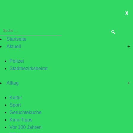
X
ME
Suche
nach:
Startseite
Aktuell
+
Polizei
Stadtbezirksbeirat
Alltag
+
Kultur
Sport
Gerüchteküche
Kino-Tipps
Vor 100 Jahren