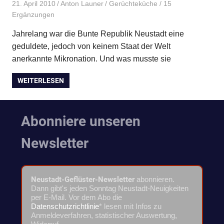
21. April 2010
Anton Launer
Gerüchteküche
/ 15
Ergänzungen
Jahrelang war die Bunte Republik Neustadt eine
geduldete, jedoch von keinem Staat der Welt
anerkannte Mikronation. Und was musste sie
WEITERLESEN
Abonniere unseren
Newsletter
Neustadt-Geflüster-Newsletter
abonnieren.
Dann gibt's jeden Sonntag Neustadt-Neuigkeiten
per E-Mail. Vor dem Abo die
Datenschutzrichtlinie
* lesen mit Infos zu
Anmeldeverfahren, statistischer Auswertung,