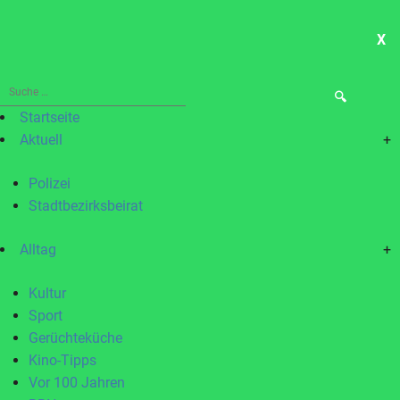
X
ME
Suche
nach:
Startseite
Aktuell
+
Polizei
Stadtbezirksbeirat
Alltag
+
Kultur
Sport
Gerüchteküche
Kino-Tipps
Vor 100 Jahren