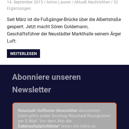
14. September 2015
Anton Launer
Aktuell
,
Nachrichten
/ 32
Ergänzungen
Seit März ist die Fußgänger-Brücke über die Albertstraße
gesperrt. Jetzt macht Sören Goldemann,
Geschäftsführer der Neustädter Markthalle seinem Ärger
Luft:
WEITERLESEN
Abonniere unseren
Newsletter
Neustadt-Geflüster-Newsletter
abonnieren.
Dann gibt's jeden Sonntag Neustadt-Neuigkeiten
per E-Mail. Vor dem Abo die
Datenschutzrichtlinie
* lesen mit Infos zu