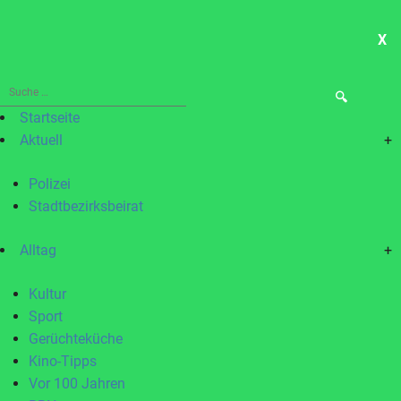
X
ME
Suche
nach:
Startseite
Aktuell
+
Polizei
Stadtbezirksbeirat
Alltag
+
Kultur
Sport
Gerüchteküche
Kino-Tipps
Vor 100 Jahren