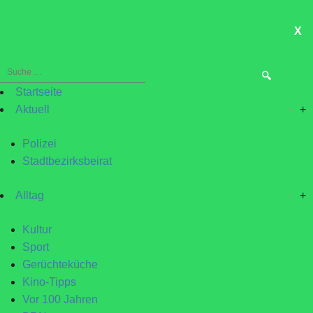
X
ME
Suche
nach:
Startseite
Aktuell
+
Polizei
Stadtbezirksbeirat
Alltag
+
Kultur
Sport
Gerüchteküche
Kino-Tipps
Vor 100 Jahren