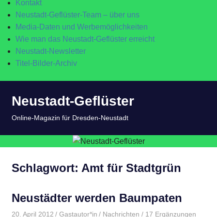
Kontakt
Neustadt-Geflüster-Team – über uns
Media-Daten und Werbemöglichkeiten
Wie man das Neustadt-Geflüster erreicht
Neustadt-Newsletter
Titel-Bilder-Archiv
Zum
Neustadt-Geflüster
Inhalt
springen
MENÜ
Online-Magazin für Dresden-Neustadt
Schlagwort:
Amt für Stadtgrün
Neustädter werden Baumpaten
20. April 2012
Gastautor*in
Nachrichten
/ 17 Ergänzungen