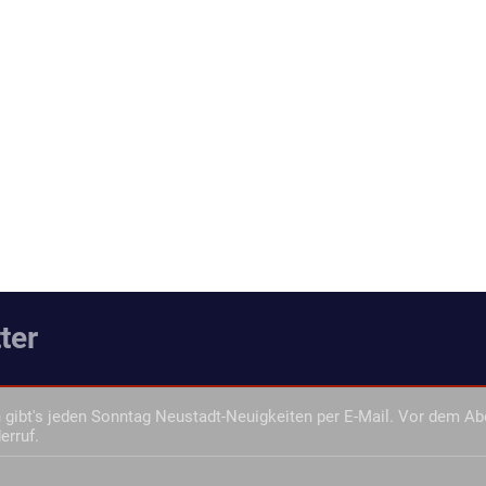
ter
gibt's jeden Sonntag Neustadt-Neuigkeiten per E-Mail. Vor dem Ab
erruf.