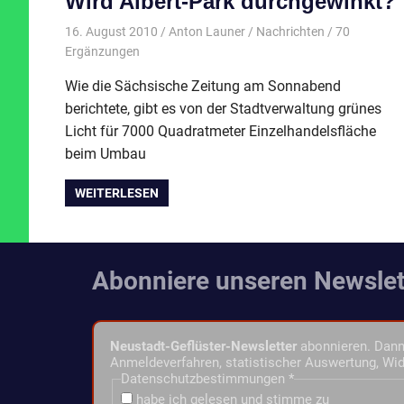
Wird Albert-Park durchgewinkt?
16. August 2010
Anton Launer
Nachrichten
/ 70
Ergänzungen
Wie die Sächsische Zeitung am Sonnabend
berichtete, gibt es von der Stadtverwaltung grünes
Licht für 7000 Quadratmeter Einzelhandelsfläche
beim Umbau
WEITERLESEN
Abonniere unseren Newslet
Neustadt-Geflüster-Newsletter
abonnieren. Dann 
Anmeldeverfahren, statistischer Auswertung, Wid
Datenschutzbestimmungen
*
habe ich gelesen und stimme zu