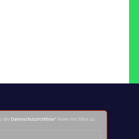
o die
Datenschutzrichtlinie
* lesen mit Infos zu