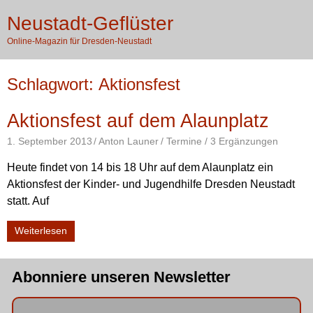
Zum
X
Neustadt-Geflüster
Inhalt
ME
springen
Online-Magazin für Dresden-Neustadt
Schlagwort:
Aktionsfest
Aktionsfest auf dem Alaunplatz
1. September 2013
Anton Launer
Termine
/ 3 Ergänzungen
Heute findet von 14 bis 18 Uhr auf dem Alaunplatz ein
Aktionsfest der Kinder- und Jugendhilfe Dresden Neustadt
statt. Auf
Weiterlesen
Abonniere unseren Newsletter