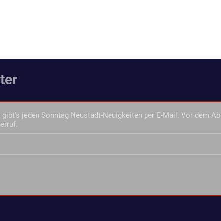
ter
gibt's jeden Sonntag Neustadt-Neuigkeiten per E-Mail. Vor dem Ab
erruf.