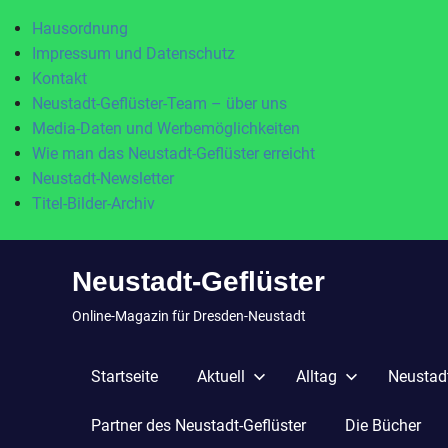
Hausordnung
Impressum und Datenschutz
Kontakt
Neustadt-Geflüster-Team – über uns
Media-Daten und Werbemöglichkeiten
Wie man das Neustadt-Geflüster erreicht
Neustadt-Newsletter
Titel-Bilder-Archiv
Zum
Neustadt-Geflüster
Inhalt
springen
Online-Magazin für Dresden-Neustadt
Startseite
Aktuell
Alltag
Neustadt
Partner des Neustadt-Geflüster
Die Bücher