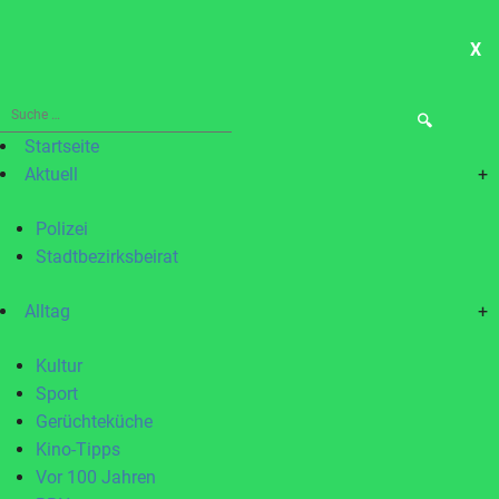
X
ME
Suche
nach:
Startseite
Aktuell
+
Polizei
Stadtbezirksbeirat
Alltag
+
Kultur
Sport
Gerüchteküche
Kino-Tipps
Vor 100 Jahren