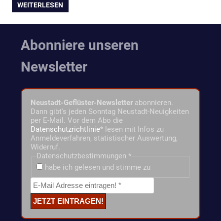
WEITERLESEN
Abonniere unseren
Newsletter
Neustadt-Geflüster-Newsletter
abonnieren.
Dann gibt's jeden Sonntag Neustadt-Neuigkeiten
per E-Mail. Vor dem Abo die
Datenschutzrichtlinie
* lesen mit Infos zu
Anmeldeverfahren, statistischer Auswertung,
Widerruf.
Datenschutzbestimmungen
*
habe ich gelesen und stimme zu