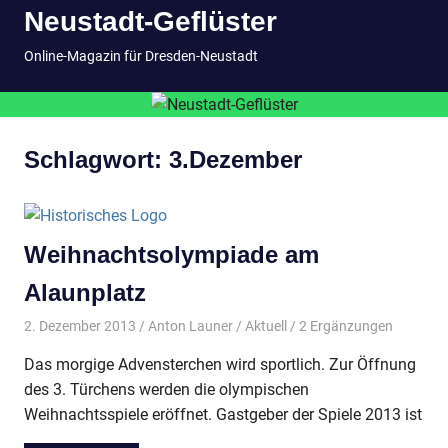
Neustadt-Geflüster
Inhalt
springen
MENÜ
Online-Magazin für Dresden-Neustadt
Schlagwort:
3.Dezember
Weihnachtsolympiade am
Alaunplatz
2. Dezember 2013
Anton Launer
Aktuell
/ 2 Ergänzungen
Das morgige Advensterchen wird sportlich. Zur Öffnung
des 3. Türchens werden die olympischen
Weihnachtsspiele eröffnet. Gastgeber der Spiele 2013 ist