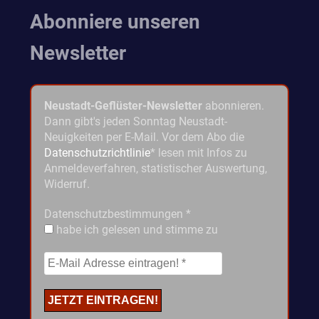
Abonniere unseren
Newsletter
Neustadt-Geflüster-Newsletter
abonnieren.
Dann gibt's jeden Sonntag Neustadt-
Neuigkeiten per E-Mail. Vor dem Abo die
Datenschutzrichtlinie
* lesen mit Infos zu
Anmeldeverfahren, statistischer Auswertung,
Widerruf.
Datenschutzbestimmungen
*
habe ich gelesen und stimme zu