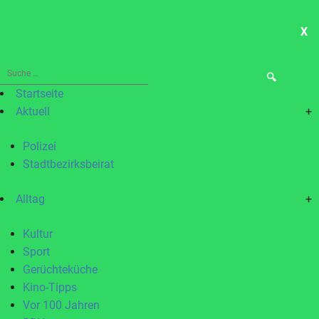
X
ME
Suche
nach:
Startseite
Aktuell
+
Polizei
Stadtbezirksbeirat
Alltag
+
Kultur
Sport
Gerüchteküche
Kino-Tipps
Vor 100 Jahren