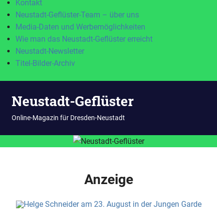
Kontakt
Neustadt-Geflüster-Team – über uns
Media-Daten und Werbemöglichkeiten
Wie man das Neustadt-Geflüster erreicht
Neustadt-Newsletter
Titel-Bilder-Archiv
Zum
Neustadt-Geflüster
Inhalt
springen
MENÜ
Online-Magazin für Dresden-Neustadt
Anzeige