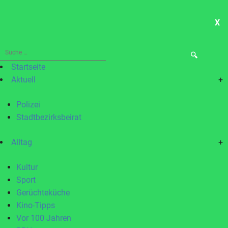
X
ME
Suche
nach:
Startseite
Aktuell
+
Polizei
Stadtbezirksbeirat
Alltag
+
Kultur
Sport
Gerüchteküche
Kino-Tipps
Vor 100 Jahren