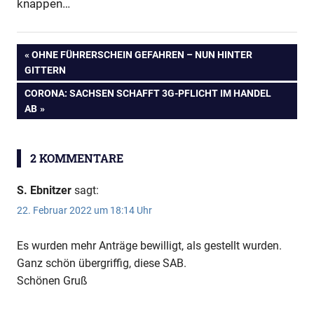
knappen…
VORHERIGER
OHNE FÜHRERSCHEIN GEFAHREN – NUN HINTER
Beitragsnavigation
GITTERN
BEITRAG:
NÄCHSTER
CORONA: SACHSEN SCHAFFT 3G-PFLICHT IM HANDEL
BEITRAG:
AB
2 KOMMENTARE
Anzeige
S. Ebnitzer
sagt:
22. Februar 2022 um 18:14 Uhr
Anzeige
Es wurden mehr Anträge bewilligt, als gestellt wurden.
Ganz schön übergriffig, diese SAB.
Schönen Gruß