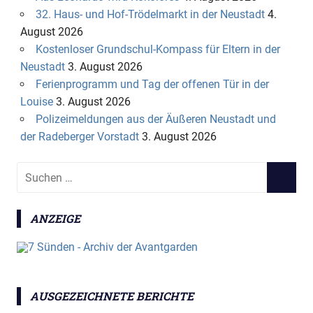
32. Haus- und Hof-Trödelmarkt in der Neustadt
4.
August 2026
Kostenloser Grundschul-Kompass für Eltern in der
Neustadt
3. August 2026
Ferienprogramm und Tag der offenen Tür in der
Louise
3. August 2026
Polizeimeldungen aus der Äußeren Neustadt und
der Radeberger Vorstadt
3. August 2026
S
S
u
U
c
C
ANZEIGE
h
H
e
E
n
N
n
a
AUSGEZEICHNETE BERICHTE
c