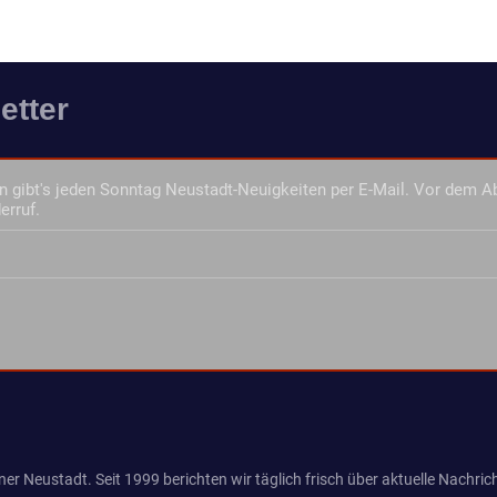
etter
 gibt's jeden Sonntag Neustadt-Neuigkeiten per E-Mail. Vor dem A
erruf.
er Neustadt. Seit 1999 berichten wir täglich frisch über aktuelle Nachrich