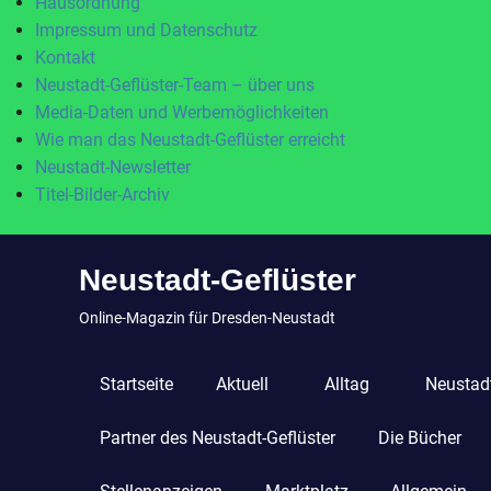
Hausordnung
Impressum und Datenschutz
Kontakt
Neustadt-Geflüster-Team – über uns
Media-Daten und Werbemöglichkeiten
Wie man das Neustadt-Geflüster erreicht
Neustadt-Newsletter
Titel-Bilder-Archiv
Zum
Neustadt-Geflüster
Inhalt
springen
Online-Magazin für Dresden-Neustadt
Startseite
Aktuell
Alltag
Neustadt
Partner des Neustadt-Geflüster
Die Bücher