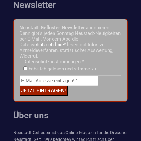
Newsletter
Neustadt-Geflüster-Newsletter
abonnieren.
Dann gibt's jeden Sonntag Neustadt-Neuigkeiten
per E-Mail. Vor dem Abo die
Datenschutzrichtlinie
* lesen mit Infos zu
Anmeldeverfahren, statistischer Auswertung,
Widerruf.
Datenschutzbestimmungen
*
habe ich gelesen und stimme zu
Über uns
Neustadt-Geflüster ist das Online-Magazin für die Dresdner
Neustadt. Seit 1999 berichten wir täglich frisch über