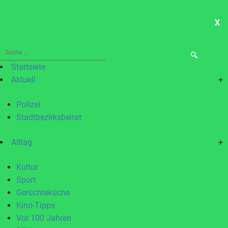
X
ME
Suche
nach:
Startseite
Aktuell
+
Polizei
Stadtbezirksbeirat
Alltag
+
Kultur
Sport
Gerüchteküche
Kino-Tipps
Vor 100 Jahren