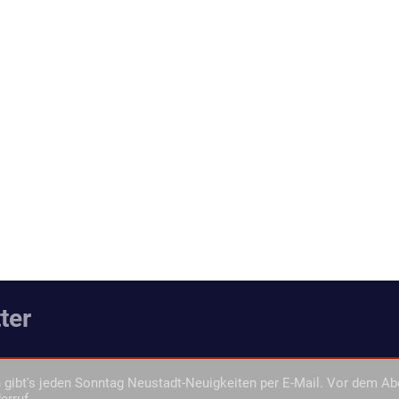
ter
gibt's jeden Sonntag Neustadt-Neuigkeiten per E-Mail. Vor dem Ab