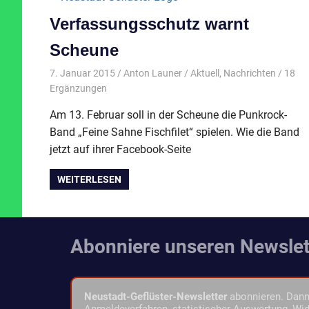
Verfassungsschutz warnt
Scheune
7. Januar 2015
Anton Launer
Aktuell
,
Nachrichten
/ 18
Ergänzungen
Am 13. Februar soll in der Scheune die Punkrock-
Band „Feine Sahne Fischfilet“ spielen. Wie die Band
jetzt auf ihrer Facebook-Seite
WEITERLESEN
Abonniere unseren Newslet
Neustadt-Geflüster-Newsletter
abonnieren. Dann 