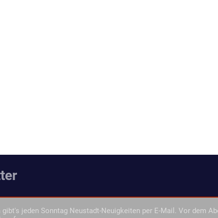
ter
gibt's jeden Sonntag Neustadt-Neuigkeiten per E-Mail. Vor dem Ab