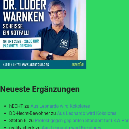
Neueste Ergänzungen
hECHT
zu
Aus Leonardo wird Kokolores
DD-Hecht-Bewohner
zu
Aus Leonardo wird Kokolores
Stefan E.
zu
Protest gegen geplanten Standort für LKW-Par
reality check
zu
Aus Leonardo wird Kokolores