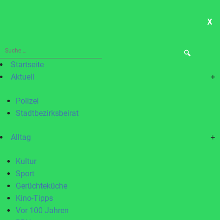
X
ME
Suche
nach:
Startseite
Aktuell
+
Polizei
Stadtbezirksbeirat
Alltag
+
Kultur
Sport
Gerüchteküche
Kino-Tipps
Vor 100 Jahren