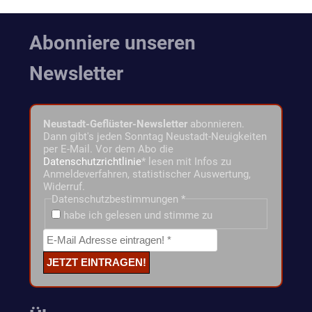
Abonniere unseren
Newsletter
Neustadt-Geflüster-Newsletter
abonnieren.
Dann gibt's jeden Sonntag Neustadt-Neuigkeiten
per E-Mail. Vor dem Abo die
Datenschutzrichtlinie
* lesen mit Infos zu
Anmeldeverfahren, statistischer Auswertung,
Widerruf.
Datenschutzbestimmungen
*
habe ich gelesen und stimme zu