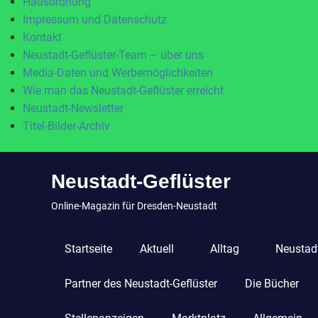
Hausordnung
Impressum und Datenschutz
Kontakt
Neustadt-Geflüster-Team – über uns
Media-Daten und Werbemöglichkeiten
Wie man das Neustadt-Geflüster erreicht
Neustadt-Newsletter
Titel-Bilder-Archiv
Zum
Neustadt-Geflüster
Inhalt
springen
Online-Magazin für Dresden-Neustadt
Startseite
Aktuell
Alltag
Neustadt
Partner des Neustadt-Geflüster
Die Bücher