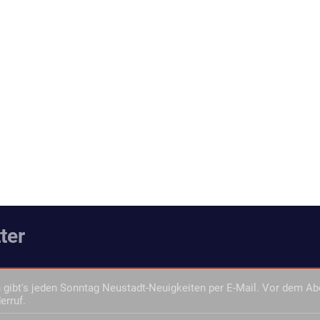
ter
gibt's jeden Sonntag Neustadt-Neuigkeiten per E-Mail. Vor dem Ab
erruf.