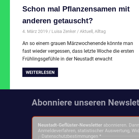
Schon mal Pflanzensamen mit
anderen getauscht?
4. März 2019
Luisa Zenker
Aktuell
,
Alltag
An so einem grauen Märzwochenende könnte man
fast wieder vergessen, dass letzte Woche die ersten
Frühlingsgefühle in der Neustadt erwacht
WEITERLESEN
Abonniere unseren Newslet
Neustadt-Geflüster-Newsletter
abonnieren. Dann 
Anmeldeverfahren, statistischer Auswertung, Wid
Datenschutzbestimmungen
*