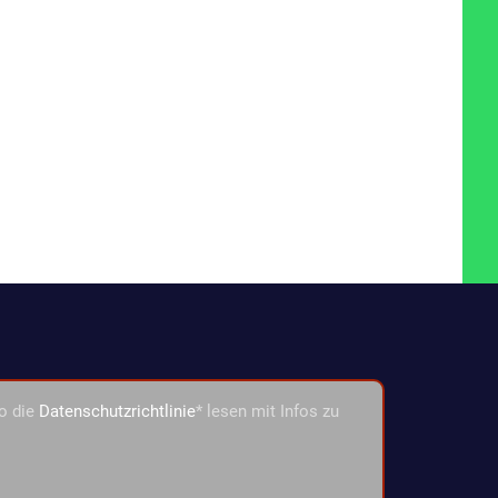
o die
Datenschutzrichtlinie
* lesen mit Infos zu