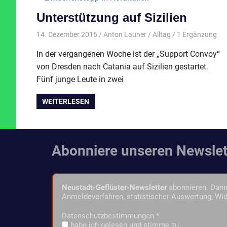
Unterstützung auf Sizilien
14. Dezember 2016
Anton Launer
Alltag
/ 1 Ergänzung
In der vergangenen Woche ist der „Support Convoy“
von Dresden nach Catania auf Sizilien gestartet.
Fünf junge Leute in zwei
WEITERLESEN
Abonniere unseren Newslet
Neustadt-Geflüster-Newsletter
abonnieren. Dann 
Anmeldeverfahren, statistischer Auswertung, Wid
Datenschutzbestimmungen
*
habe ich gelesen und stimme zu