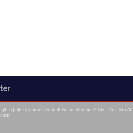
ter
gibt's jeden Sonntag Neustadt-Neuigkeiten per E-Mail. Vor dem Ab
erruf.