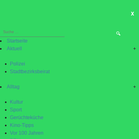
X
ME
Suche
nach:
Startseite
Aktuell
+
Polizei
Stadtbezirksbeirat
Alltag
+
Kultur
Sport
Gerüchteküche
Kino-Tipps
Vor 100 Jahren