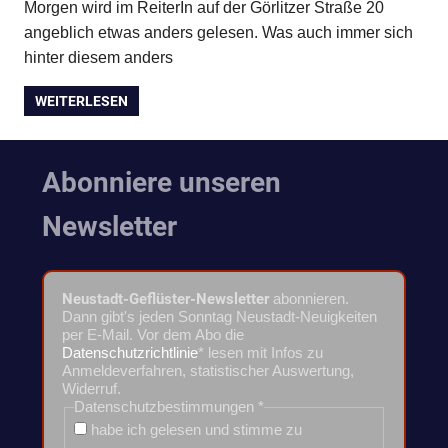
Morgen wird im ReiterIn auf der Görlitzer Straße 20
angeblich etwas anders gelesen. Was auch immer sich
hinter diesem anders
WEITERLESEN
Abonniere unseren
Newsletter
Neustadt-Geflüster-Newsletter
abonnieren.
Dann gibt's jeden Sonntag Neustadt-Neuigkeiten
per E-Mail. Vor dem Abo die
Datenschutzrichtlinie
* lesen mit Infos zu
Anmeldeverfahren, statistischer Auswertung,
Widerruf.
Datenschutzbestimmungen
*
habe ich gelesen und stimme zu