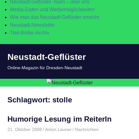
Neustadt-Geflüster-Team – über uns
Media-Daten und Werbemöglichkeiten
Wie man das Neustadt-Geflüster erreicht
Neustadt-Newsletter
Titel-Bilder-Archiv
Zum
Neustadt-Geflüster
Inhalt
springen
MENÜ
Online-Magazin für Dresden-Neustadt
Schlagwort:
stolle
Humorige Lesung im ReiterIn
21. Oktober 2008
Anton Launer
Nachrichten