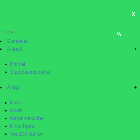
X
ME
Suche
nach:
Startseite
Aktuell
+
Polizei
Stadtbezirksbeirat
Alltag
+
Kultur
Sport
Gerüchteküche
Kino-Tipps
Vor 100 Jahren