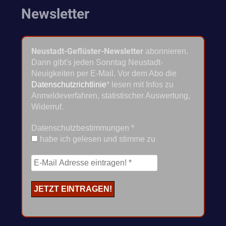
Newsletter
Neustadt-Geflüster-Newsletter
abonnieren.
Dann gibt's jeden Sonntag Neustadt-
Neuigkeiten per E-Mail. Vor dem Abo die
Datenschutzrichtlinie
* lesen mit Infos zu
Anmeldeverfahren, statistischer Auswertung,
Widerruf.
Datenschutzbestimmungen
*
habe ich gelesen und stimme zu