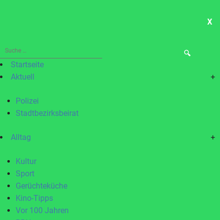
X
ME
Suche
nach:
Startseite
Aktuell
+
Polizei
Stadtbezirksbeirat
Alltag
+
Kultur
Sport
Gerüchteküche
Kino-Tipps
Vor 100 Jahren