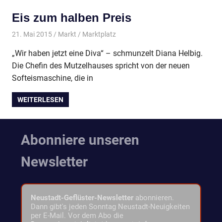
Eis zum halben Preis
21. Mai 2015
Markt
Marktplatz
„Wir haben jetzt eine Diva“ – schmunzelt Diana Helbig.
Die Chefin des Mutzelhauses spricht von der neuen
Softeismaschine, die in
WEITERLESEN
Abonniere unseren
Newsletter
Neustadt-Geflüster-Newsletter
abonnieren.
Dann gibt's jeden Sonntag Neustadt-Neuigkeiten
per E-Mail. Vor dem Abo die