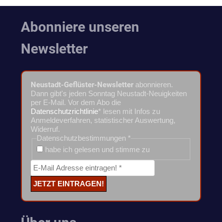
Abonniere unseren
Newsletter
Neustadt-Geflüster-Newsletter
abonnieren.
Dann gibt's jeden Sonntag Neustadt-Neuigkeiten
per E-Mail. Vor dem Abo die
Datenschutzrichtlinie
* lesen mit Infos zu
Anmeldeverfahren, statistischer Auswertung,
Widerruf.
Datenschutzbestimmungen
*
habe ich gelesen und stimme zu