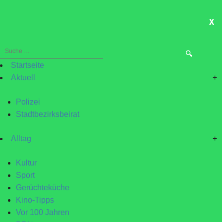
X
ME
Suche
nach:
Startseite
Aktuell
+
Polizei
Stadtbezirksbeirat
Alltag
+
Kultur
Sport
Gerüchteküche
Kino-Tipps
Vor 100 Jahren