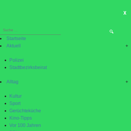
X
ME
Suche
nach:
Startseite
Aktuell
+
Polizei
Stadtbezirksbeirat
Alltag
+
Kultur
Sport
Gerüchteküche
Kino-Tipps
Vor 100 Jahren