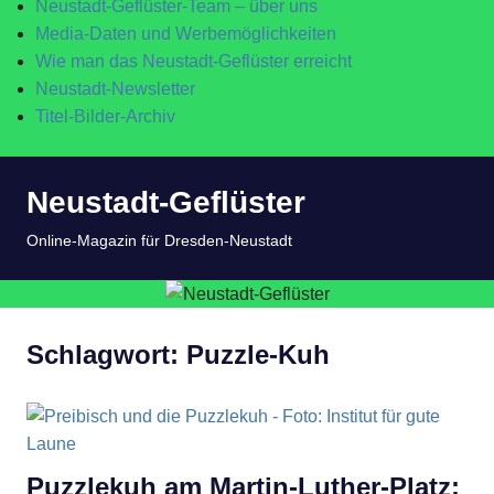
Neustadt-Geflüster-Team – über uns
Media-Daten und Werbemöglichkeiten
Wie man das Neustadt-Geflüster erreicht
Neustadt-Newsletter
Titel-Bilder-Archiv
Zum
Neustadt-Geflüster
Inhalt
springen
MENÜ
Online-Magazin für Dresden-Neustadt
Schlagwort:
Puzzle-Kuh
Puzzlekuh am Martin-Luther-Platz: