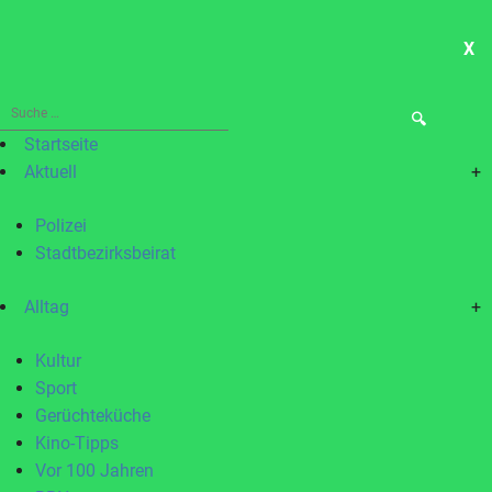
X
ME
Suche
nach:
Startseite
Aktuell
+
Polizei
Stadtbezirksbeirat
Alltag
+
Kultur
Sport
Gerüchteküche
Kino-Tipps
Vor 100 Jahren