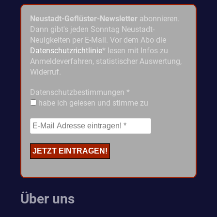
Neustadt-Geflüster-Newsletter
abonnieren.
Dann gibt's jeden Sonntag Neustadt-
Neuigkeiten per E-Mail. Vor dem Abo die
Datenschutzrichtlinie
* lesen mit Infos zu
Anmeldeverfahren, statistischer Auswertung,
Widerruf.
Datenschutzbestimmungen
*
habe ich gelesen und stimme zu
Über uns