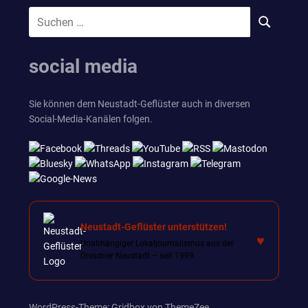
Suchen
SUCHEN
nach:
social media
Sie können dem Neustadt-Geflüster auch in diversen
Social-Media-Kanälen folgen.
Neustadt-Geflüster unterstützen!
♥
Unabhängiger Lokaljournalismus aus der
Dresdner Neustadt – seit 1999.
WordPress-Theme: Gridbox von ThemeZee.