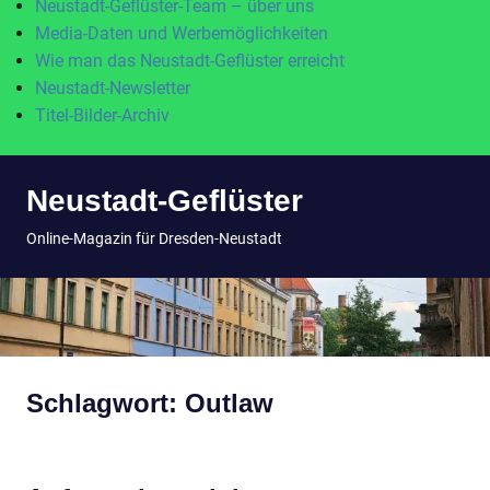
Neustadt-Geflüster-Team – über uns
Media-Daten und Werbemöglichkeiten
Wie man das Neustadt-Geflüster erreicht
Neustadt-Newsletter
Titel-Bilder-Archiv
Zum
Neustadt-Geflüster
Inhalt
springen
MENÜ
Online-Magazin für Dresden-Neustadt
Schlagwort:
Outlaw