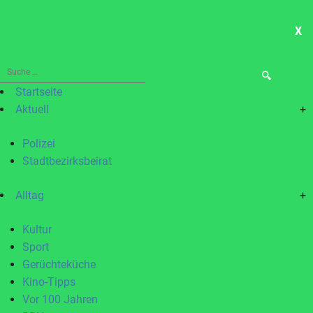
X
ME
Suche
nach:
Startseite
Aktuell
+
Polizei
Stadtbezirksbeirat
Alltag
+
Kultur
Sport
Gerüchteküche
Kino-Tipps
Vor 100 Jahren