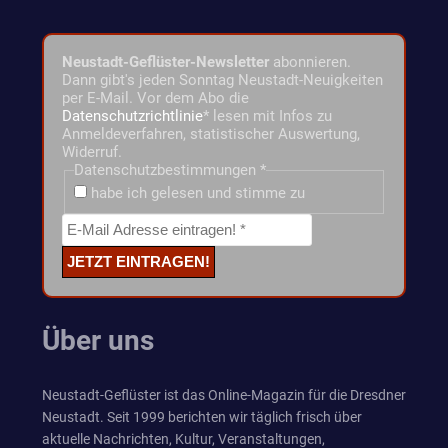
Neustadt-Geflüster-Newsletter
abonnieren.
Dann gibt's jeden Sonntag Neustadt-Neuigkeiten
per E-Mail. Vor dem Abo die
Datenschutzrichtlinie
* lesen mit Infos zu
Anmeldeverfahren, statistischer Auswertung,
Widerruf.
Datenschutzbestimmungen
*
habe ich gelesen und stimme zu
Über uns
Neustadt-Geflüster ist das Online-Magazin für die Dresdner
Neustadt. Seit 1999 berichten wir täglich frisch über
aktuelle Nachrichten, Kultur, Veranstaltungen,