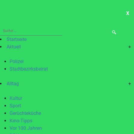
X
ME
Suche
nach:
Startseite
Aktuell
+
Polizei
Stadtbezirksbeirat
Alltag
+
Kultur
Sport
Gerüchteküche
Kino-Tipps
Vor 100 Jahren