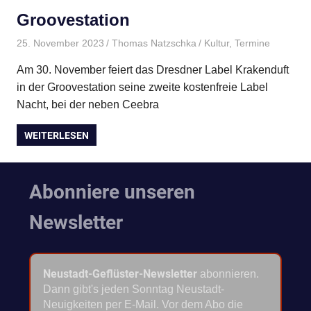
Groovestation
25. November 2023
Thomas Natzschka
Kultur
,
Termine
Am 30. November feiert das Dresdner Label Krakenduft
in der Groovestation seine zweite kostenfreie Label
Nacht, bei der neben Ceebra
WEITERLESEN
Abonniere unseren
Newsletter
Neustadt-Geflüster-Newsletter
abonnieren.
Dann gibt's jeden Sonntag Neustadt-
Neuigkeiten per E-Mail. Vor dem Abo die