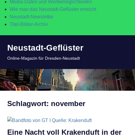
Media-Daten und Werbemöglichkeiten
Wie man das Neustadt-Geflüster erreicht
Neustadt-Newsletter
Titel-Bilder-Archiv
Zum
Neustadt-Geflüster
Inhalt
springen
MENÜ
Online-Magazin für Dresden-Neustadt
Schlagwort:
november
Eine Nacht voll Krakenduft in der