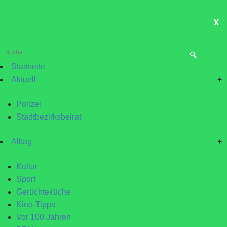
X
ME
Suche
nach:
Startseite
Aktuell
+
Polizei
Stadtbezirksbeirat
Alltag
+
Kultur
Sport
Gerüchteküche
Kino-Tipps
Vor 100 Jahren