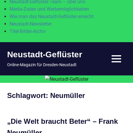
Neustadt-Geflüster-Team – über uns
Media-Daten und Werbemöglichkeiten
Wie man das Neustadt-Geflüster erreicht
Neustadt-Newsletter
Titel-Bilder-Archiv
Zum
Neustadt-Geflüster
Inhalt
springen
MENÜ
Online-Magazin für Dresden-Neustadt
Schlagwort:
Neumüller
„Die Welt braucht Beter“ – Frank
Neumüller