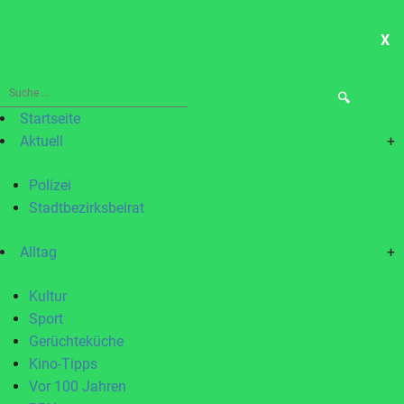
X
ME
Suche
nach:
Startseite
Aktuell
+
Polizei
Stadtbezirksbeirat
Alltag
+
Kultur
Sport
Gerüchteküche
Kino-Tipps
Vor 100 Jahren