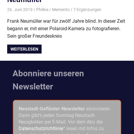
26. Juni 2019
Philine
Memento
/ 7 Ergänzungen
Frank Neumüller war für zwölf Jahre blind. In dieser Zeit
begann er, mit einer Polaroid-Kamera zu fotografieren.
Sein großer Freundeskreis
WEITERLESEN
Abonniere unseren
Newsletter
Neustadt-Geflüster-Newsletter
abonnieren.
Dann gibt's jeden Sonntag Neustadt-
Neuigkeiten per E-Mail. Vor dem Abo die
Datenschutzrichtlinie
* lesen mit Infos zu