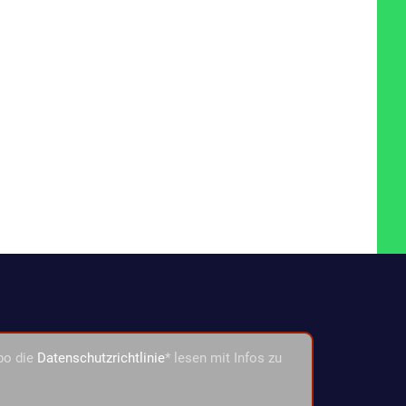
bo die
Datenschutzrichtlinie
* lesen mit Infos zu