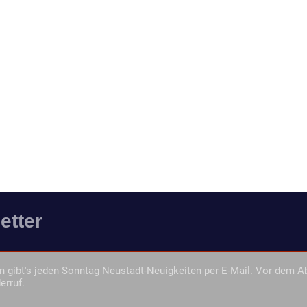
etter
 gibt's jeden Sonntag Neustadt-Neuigkeiten per E-Mail. Vor dem A
erruf.