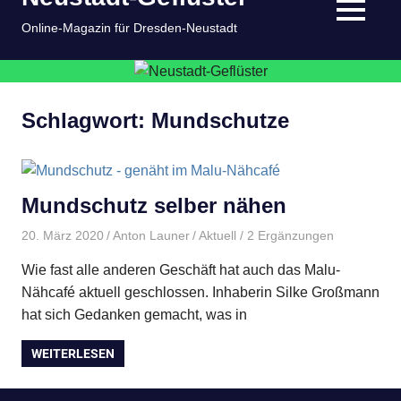
springen
MENÜ
Online-Magazin für Dresden-Neustadt
Schlagwort:
Mundschutze
Mundschutz selber nähen
20. März 2020
Anton Launer
Aktuell
/ 2 Ergänzungen
Wie fast alle anderen Geschäft hat auch das Malu-
Nähcafé aktuell geschlossen. Inhaberin Silke Großmann
hat sich Gedanken gemacht, was in
WEITERLESEN