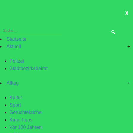
X
ME
Suche
nach:
Startseite
Aktuell
+
Polizei
Stadtbezirksbeirat
Alltag
+
Kultur
Sport
Gerüchteküche
Kino-Tipps
Vor 100 Jahren