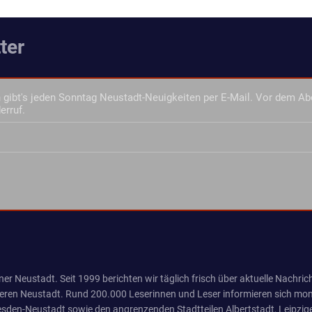
ter
gibt's jeden Sonntag Neustadt-Neuigkeiten per E-Mail. Vor dem Ab
erruf.
er Neustadt. Seit 1999 berichten wir täglich frisch über aktuelle Nachrich
eren Neustadt. Rund 200.000 Leserinnen und Leser informieren sich mona
sden-Neustadt sowie den angrenzenden Stadtteilen Albertstadt, Leipzige