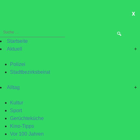
X
ME
Suche
nach:
Startseite
Aktuell
+
Polizei
Stadtbezirksbeirat
Alltag
+
Kultur
Sport
Gerüchteküche
Kino-Tipps
Vor 100 Jahren