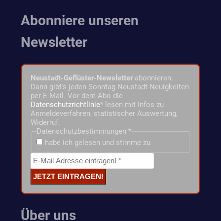
Abonniere unseren
Newsletter
Neustadt-Geflüster-Newsletter
abonnieren.
Dann gibt's jeden Sonntag Neustadt-Neuigkeiten
per E-Mail. Vor dem Abo die
Datenschutzrichtlinie
* lesen mit Infos zu
Anmeldeverfahren, statistischer Auswertung,
Widerruf.
Datenschutzbestimmungen
*
habe ich gelesen und stimme zu
Über uns