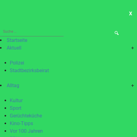
X
ME
Suche
nach:
Startseite
Aktuell
+
Polizei
Stadtbezirksbeirat
Alltag
+
Kultur
Sport
Gerüchteküche
Kino-Tipps
Vor 100 Jahren