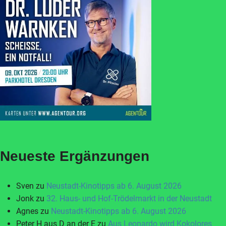
Neueste Ergänzungen
Sven
zu
Neustadt-Kinotipps ab 6. August 2026
Jonk
zu
32. Haus- und Hof-Trödelmarkt in der Neustadt
Agnes
zu
Neustadt-Kinotipps ab 6. August 2026
Peter H aus D an der E
zu
Aus Leonardo wird Kokolores