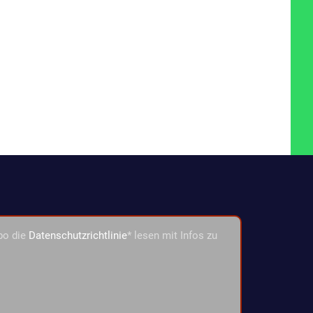
bo die
Datenschutzrichtlinie
* lesen mit Infos zu