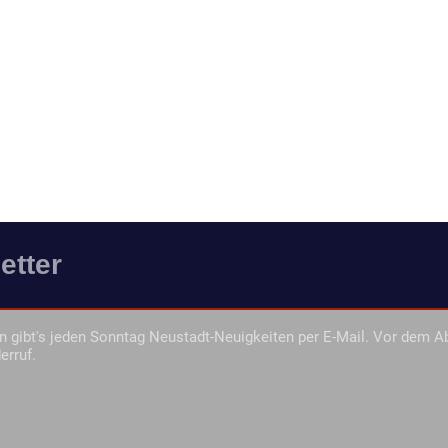
etter
 gibt's jeden Sonntag Neustadt-Neuigkeiten per E-Mail. Vor dem A
erruf.