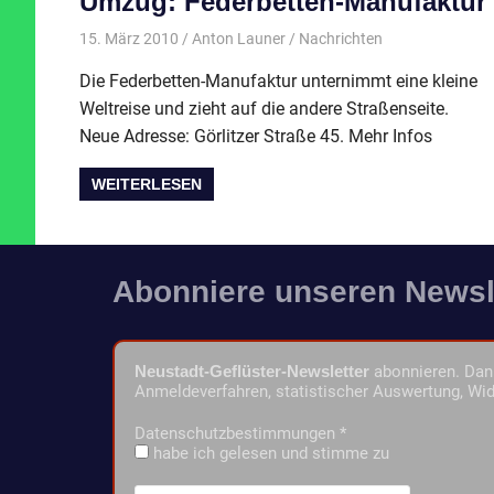
Umzug: Federbetten-Manufaktur
15. März 2010
Anton Launer
Nachrichten
Die Federbetten-Manufaktur unternimmt eine kleine
Weltreise und zieht auf die andere Straßenseite.
Neue Adresse: Görlitzer Straße 45. Mehr Infos
WEITERLESEN
Abonniere unseren Newsl
Neustadt-Geflüster-Newsletter
abonnieren. Dann
Anmeldeverfahren, statistischer Auswertung, Wid
Datenschutzbestimmungen
*
habe ich gelesen und stimme zu