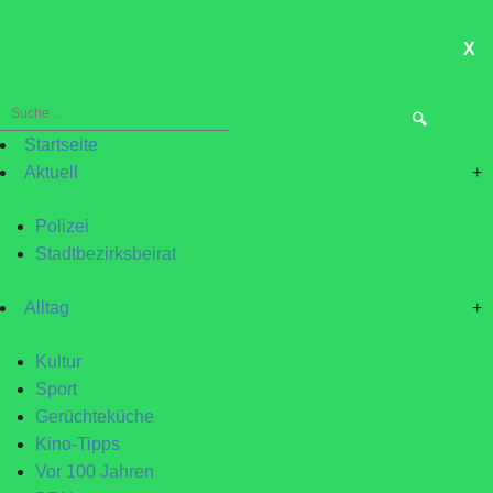
X
ME
Suche
nach:
Startseite
Aktuell
+
Polizei
Stadtbezirksbeirat
Alltag
+
Kultur
Sport
Gerüchteküche
Kino-Tipps
Vor 100 Jahren