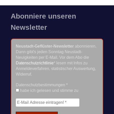
Abonniere unseren
Newsletter
Neustadt-Geflüster-Newsletter
abonnieren.
Dann gibt's jeden Sonntag Neustadt-
Neuigkeiten per E-Mail. Vor dem Abo die
Datenschutzrichtlinie
* lesen mit Infos zu
Anmeldeverfahren, statistischer Auswertung,
Widerruf.
Datenschutzbestimmungen
*
habe ich gelesen und stimme zu