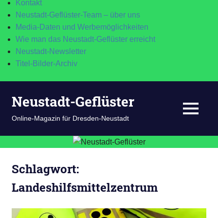
Kontakt
Neustadt-Geflüster-Team – über uns
Media-Daten und Werbemöglichkeiten
Wie man das Neustadt-Geflüster erreicht
Neustadt-Newsletter
Titel-Bilder-Archiv
Zum
Neustadt-Geflüster
Inhalt
springen
MENÜ
Online-Magazin für Dresden-Neustadt
Schlagwort:
Landeshilfsmittelzentrum