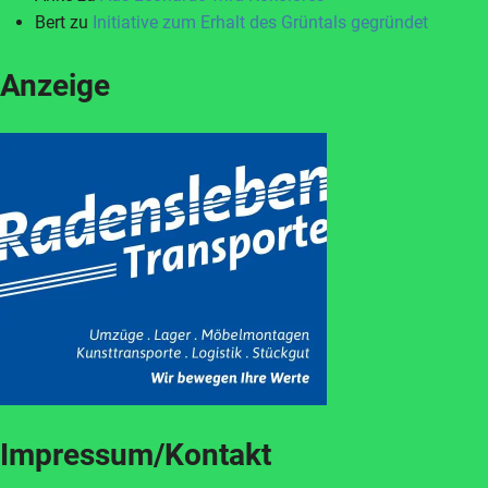
Bert
zu
Initiative zum Erhalt des Grüntals gegründet
Anzeige
Impressum/Kontakt