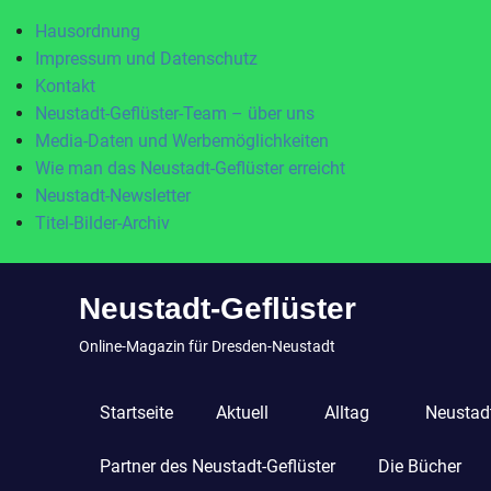
Hausordnung
Impressum und Datenschutz
Kontakt
Neustadt-Geflüster-Team – über uns
Media-Daten und Werbemöglichkeiten
Wie man das Neustadt-Geflüster erreicht
Neustadt-Newsletter
Titel-Bilder-Archiv
Zum
Neustadt-Geflüster
Inhalt
springen
Online-Magazin für Dresden-Neustadt
Startseite
Aktuell
Alltag
Neustadt
Partner des Neustadt-Geflüster
Die Bücher