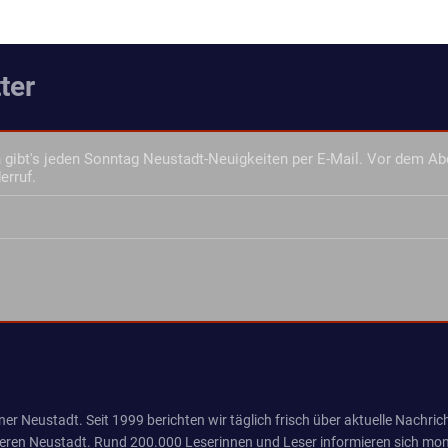
ter
gibt's jeden Sonntag Neustadt-Neuigkeiten per E-Mail. Vor dem Ab
erruf.
er Neustadt. Seit 1999 berichten wir täglich frisch über aktuelle Nachrich
eren Neustadt. Rund 200.000 Leserinnen und Leser informieren sich mona