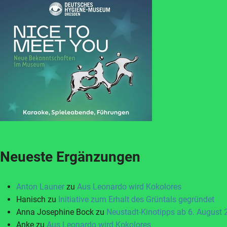
Neueste Ergänzungen
Anton Launer
zu
Aus Leonardo wird Kokolores
Hanisch
zu
Initiative zum Erhalt des Grüntals gegründet
Anna Josephine Bock
zu
Neustadt-Kinotipps ab 6. August
Anke
zu
Aus Leonardo wird Kokolores