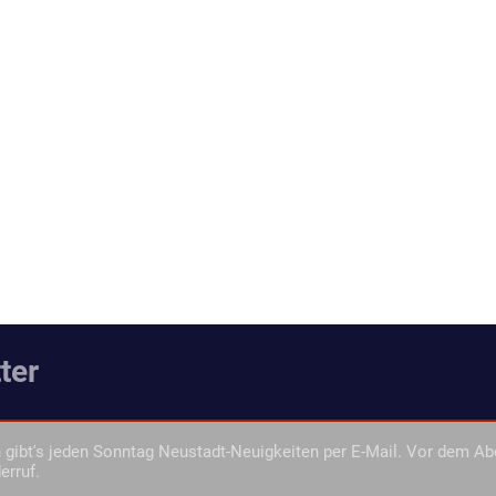
ter
gibt's jeden Sonntag Neustadt-Neuigkeiten per E-Mail. Vor dem Ab
erruf.