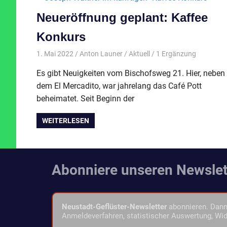
Neueröffnung geplant: Kaffee
Konkurs
1. Mai 2022
Anton Launer
Aktuell
/ 1 Ergänzung
Es gibt Neuigkeiten vom Bischofsweg 21. Hier, neben
dem El Mercadito, war jahrelang das Café Pott
beheimatet. Seit Beginn der
WEITERLESEN
Abonniere unseren Newslet
Neustadt-Geflüster-Newsletter
abonnieren. Dann 
Anmeldeverfahren, statistischer Auswertung, Wid