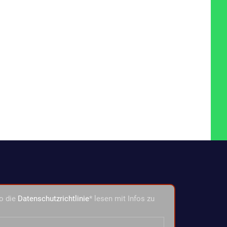
o die
Datenschutzrichtlinie
* lesen mit Infos zu