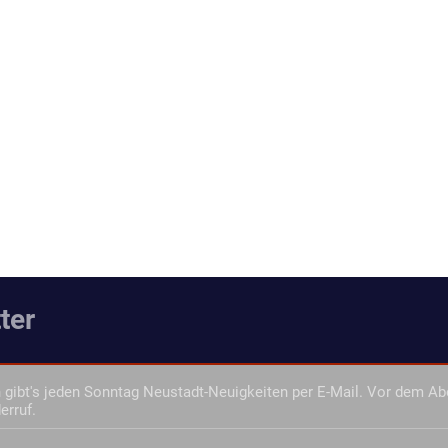
ter
gibt's jeden Sonntag Neustadt-Neuigkeiten per E-Mail. Vor dem Ab
erruf.