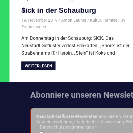
$ick in der Schauburg
19. November 2019
Anton Launer
Kultur
,
Termine
/ 39
Ergänzungen
Am Donnerstag in der Schauburg: $ICK. Das
Neustadt-Geflüster verlost Freikarten. „Shore“ ist der
Straßenname für Heroin, „Stein“ ist Koks und
WEITERLESEN
Abonniere unseren Newslet
Neustadt-Geflüster-Newsletter
abonnieren. Dann 
Anmeldeverfahren, statistischer Auswertung, Wid
Datenschutzbestimmungen
*