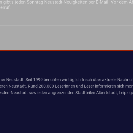
 gibt's jeden Sonntag Neustadt-Neuigkeiten per E-Mail. Vor dem A
erruf.
er Neustadt. Seit 1999 berichten wir täglich frisch über aktuelle Nachrich
eren Neustadt. Rund 200.000 Leserinnen und Leser informieren sich mona
sden-Neustadt sowie den angrenzenden Stadtteilen Albertstadt, Leipzige