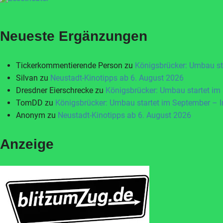
Neueste Ergänzungen
Tickerkommentierende Person
zu
Königsbrücker: Umbau st
Silvan
zu
Neustadt-Kinotipps ab 6. August 2026
Dresdner Eierschrecke
zu
Königsbrücker: Umbau startet im
TomDD
zu
Königsbrücker: Umbau startet im September – 
Anonym
zu
Neustadt-Kinotipps ab 6. August 2026
Anzeige