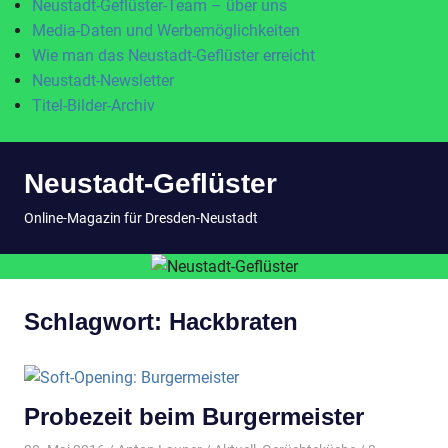
Neustadt-Geflüster-Team – über uns
Media-Daten und Werbemöglichkeiten
Wie man das Neustadt-Geflüster erreicht
Neustadt-Newsletter
Titel-Bilder-Archiv
Zum
Neustadt-Geflüster
Inhalt
springen
MENÜ
Online-Magazin für Dresden-Neustadt
Schlagwort:
Hackbraten
Probezeit beim Burgermeister