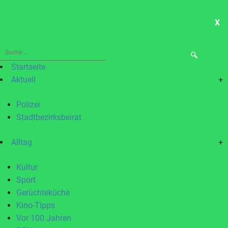
X
ME
Suche
nach:
Startseite
Aktuell
+
Polizei
Stadtbezirksbeirat
Alltag
+
Kultur
Sport
Gerüchteküche
Kino-Tipps
Vor 100 Jahren