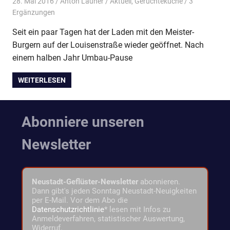
28. Mai 2016
Anton Launer
Aktuell
,
Gerüchteküche
/ 3
Ergänzungen
Seit ein paar Tagen hat der Laden mit den Meister-
Burgern auf der Louisenstraße wieder geöffnet. Nach
einem halben Jahr Umbau-Pause
WEITERLESEN
Abonniere unseren
Newsletter
Neustadt-Geflüster-Newsletter
abonnieren.
Dann gibt's jeden Sonntag Neustadt-Neuigkeiten
per E-Mail. Vor dem Abo die
Datenschutzrichtlinie
* lesen mit Infos zu
Anmeldeverfahren, statistischer Auswertung,
Widerruf.