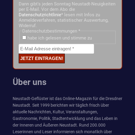
Dann gibt's jeden Sonntag Neustadt-Neuigkeiten
per E-Mail. Vor dem Abo die
Datenschutzrichtlinie
* lesen mit Infos zu
Anmeldeverfahren, statistischer Auswertung,
Widerruf.
Datenschutzbestimmungen
*
habe ich gelesen und stimme zu
Über uns
Neustadt-Geflüster ist das Online-Magazin für die Dresdner
Neustadt. Seit 1999 berichten wir täglich frisch über
aktuelle Nachrichten, Kultur, Veranstaltungen,
Gastronomie, Politik, Stadtentwicklung und das Leben in
der Inneren und Äußeren Neustadt. Rund 200.000
Leserinnen und Leser informieren sich monatlich über