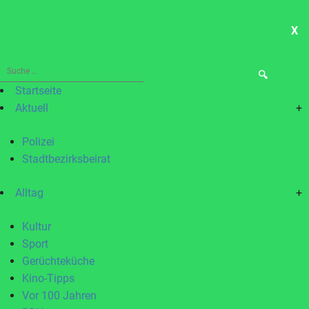
X
ME
Suche
nach:
Startseite
Aktuell
+
Polizei
Stadtbezirksbeirat
Alltag
+
Kultur
Sport
Gerüchteküche
Kino-Tipps
Vor 100 Jahren