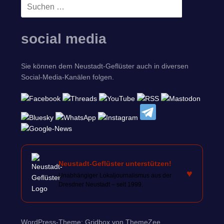
Suchen
SUCHEN
nach:
social media
Sie können dem Neustadt-Geflüster auch in diversen
Social-Media-Kanälen folgen.
Neustadt-Geflüster unterstützen!
♥
Unabhängiger Lokaljournalismus aus der
Dresdner Neustadt – seit 1999.
WordPress-Theme: Gridbox von ThemeZee.