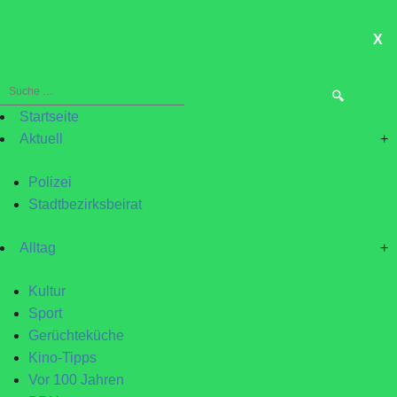
X
ME
Suche
nach:
Startseite
Aktuell
+
Polizei
Stadtbezirksbeirat
Alltag
+
Kultur
Sport
Gerüchteküche
Kino-Tipps
Vor 100 Jahren