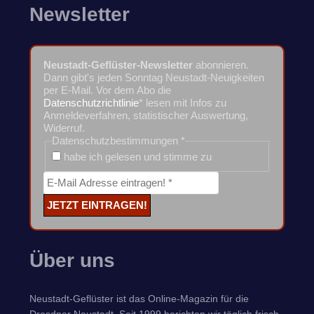
Newsletter
Neustadt-Geflüster-Newsletter
abonnieren.
Dann gibt's jeden Sonntag Neustadt-Neuigkeiten
per E-Mail. Vor dem Abo die
Datenschutzrichtlinie
* lesen mit Infos zu
Anmeldeverfahren, statistischer Auswertung,
Widerruf.
Datenschutzbestimmungen
*
habe ich gelesen und stimme zu
Über uns
Neustadt-Geflüster ist das Online-Magazin für die
Dresdner Neustadt. Seit 1999 berichten wir täglich frisch