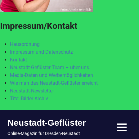
Impressum/Kontakt
Hausordnung
Impressum und Datenschutz
Kontakt
Neustadt-Geflüster-Team – über uns
Media-Daten und Werbemöglichkeiten
Wie man das Neustadt-Geflüster erreicht
Neustadt-Newsletter
Titel-Bilder-Archiv
Zum
Neustadt-Geflüster
Inhalt
springen
MENÜ
Online-Magazin für Dresden-Neustadt