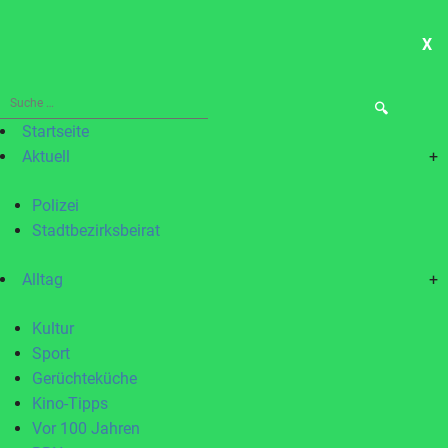
X
ME
Suche
nach:
Startseite
Aktuell
+
Polizei
Stadtbezirksbeirat
Alltag
+
Kultur
Sport
Gerüchteküche
Kino-Tipps
Vor 100 Jahren