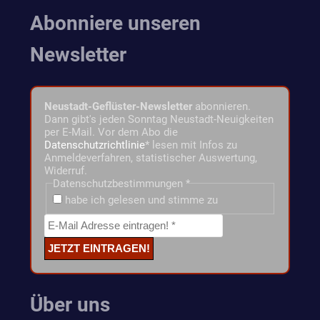
Abonniere unseren
Newsletter
Neustadt-Geflüster-Newsletter
abonnieren.
Dann gibt's jeden Sonntag Neustadt-Neuigkeiten
per E-Mail. Vor dem Abo die
Datenschutzrichtlinie
* lesen mit Infos zu
Anmeldeverfahren, statistischer Auswertung,
Widerruf.
Datenschutzbestimmungen
*
habe ich gelesen und stimme zu
Über uns