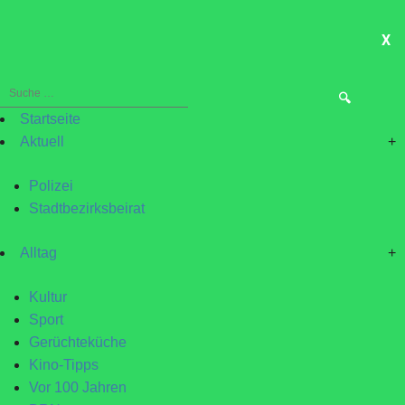
X
ME
Suche
nach:
Startseite
Aktuell
+
Polizei
Stadtbezirksbeirat
Alltag
+
Kultur
Sport
Gerüchteküche
Kino-Tipps
Vor 100 Jahren