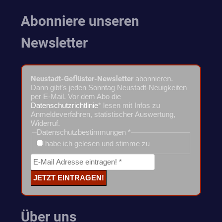
Abonniere unseren
Newsletter
Neustadt-Geflüster-Newsletter
abonnieren.
Dann gibt's jeden Sonntag Neustadt-Neuigkeiten
per E-Mail. Vor dem Abo die
Datenschutzrichtlinie
* lesen mit Infos zu
Anmeldeverfahren, statistischer Auswertung,
Widerruf.
Datenschutzbestimmungen
*
habe ich gelesen und stimme zu
Über uns