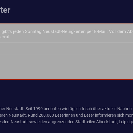
ter
gibt's jeden Sonntag Neustadt-Neuigkeiten per E-Mail. Vor dem Ab
erruf.
er Neustadt. Seit 1999 berichten wir täglich frisch über aktuelle Nachrich
eren Neustadt. Rund 200.000 Leserinnen und Leser informieren sich mona
sden-Neustadt sowie den angrenzenden Stadtteilen Albertstadt, Leipzige