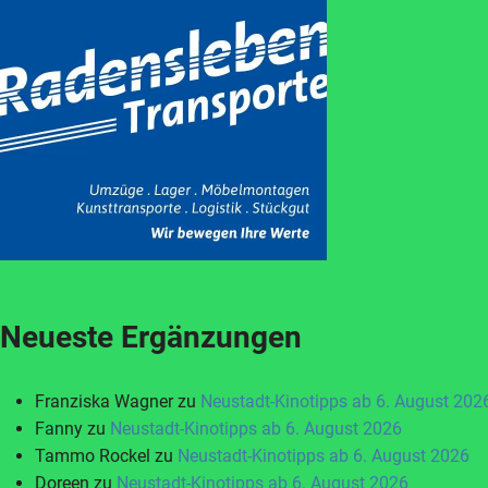
Neueste Ergänzungen
Franziska Wagner
zu
Neustadt-Kinotipps ab 6. August 202
Fanny
zu
Neustadt-Kinotipps ab 6. August 2026
Tammo Rockel
zu
Neustadt-Kinotipps ab 6. August 2026
Doreen
zu
Neustadt-Kinotipps ab 6. August 2026