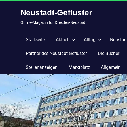
Zum
Neustadt-Geflüster
Inhalt
springen
Online-Magazin für Dresden-Neustadt
Startseite
Aktuell
Alltag
Neustadt
Partner des Neustadt-Geflüster
Die Bücher
Stellenanzeigen
Marktplatz
Allgemein